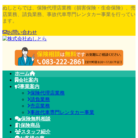
コ
ナ
ぬしとらでは、保険代理店業務（損害保険・生命保険）、売
ン
ビ
店業務、請負業務、事故代車専門レンタカー事業を行ってい
テ
ゲ
ます。
ン
ー
お問い合わせ
ツ
シ
へ
ョ
ス
ン
キ
に
ッ
移
プ
動
ホーム
会社案内
事業案内
保険代理店業務
請負業務
売店業務
事故代車専門レンタカー事業
保険無料相談
保険商品
スタッフ紹介